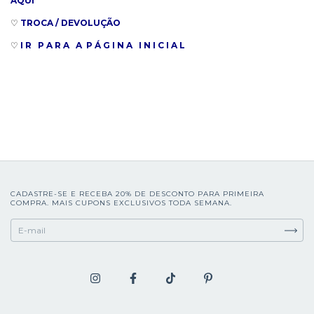
AQUI
♡
TROCA / DEVOLUÇÃO
♡
I R P A R A A P Á G I N A I N I C I A L
CADASTRE-SE E RECEBA 20% DE DESCONTO PARA PRIMEIRA
COMPRA. MAIS CUPONS EXCLUSIVOS TODA SEMANA.