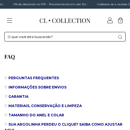
a •
• 5% de desconto no PIX - Parcelamento em até 12x •
• Cadastre-se e receba 
0
FAQ
♡
PERGUNTAS FREQUENTES
♡
INFORMAÇÕES SOBRE ENVIOS
♡
GARANTIA
♡
MATERIAIS, CONSERVAÇÃO E LIMPEZA
♡
TAMANHO DO
ANEL E COLAR
♡
SUA ARGOLINHA PERDEU O CLIQUE? SAIBA COMO AJUSTAR