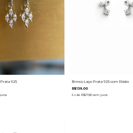
Prata 925
Brinco Laço Prata 925 com Ródio
R$139,00
juros
5
x de
R$27,80
sem juros