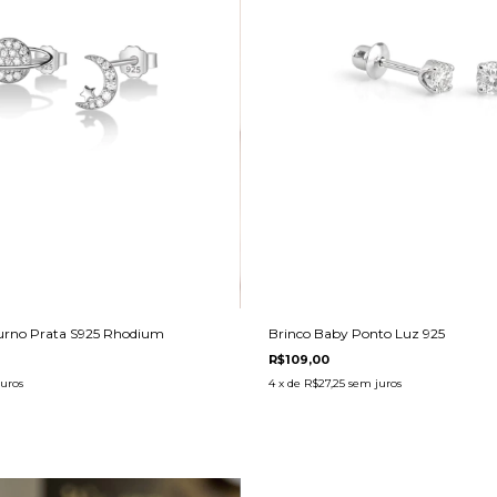
turno Prata S925 Rhodium
Brinco Baby Ponto Luz 925
R$109,00
uros
4
x de
R$27,25
sem juros