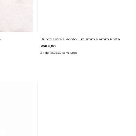
5
Brinco Estrela Ponto Luz 3mm e 4mm Prata
R$89,00
3
x de
R$29,67
sem juros