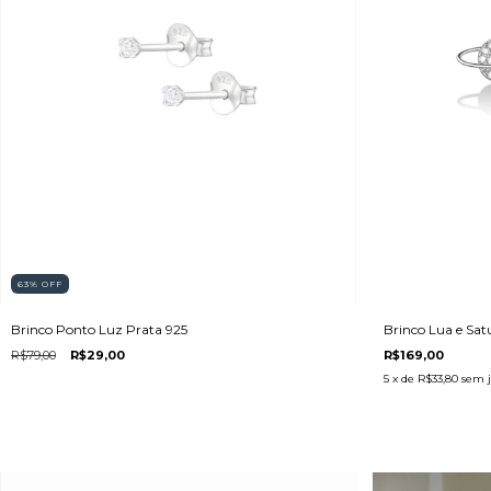
63
%
OFF
Brinco Lua e Sa
Brinco Ponto Luz Prata 925
R$169,00
R$79,00
R$29,00
5
x de
R$33,80
sem j