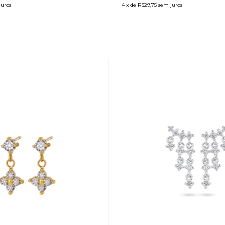
juros
4
x de
R$29,75
sem juros