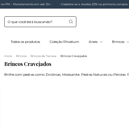
 em até 12x •
• Cadastre-se e receba 20% na primeira compra •
• 5% de desconto 
Todos os produtos
Coleção Rhodium
Aneis
Brincos
Início
.
Brincos
.
Brincos de Tarraxa
.
Brincos Cravejados
Brincos Cravejados
Brilhe com pedras como Zircônias, Moissanite, Pedras Naturais ou Pérolas.