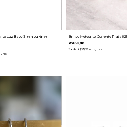
Brinco Meteorito Corrente Prata 92
 Ponto Luz Baby 3mm ou 4mm
R$169,00
5
x de
R$33,80
sem juros
juros