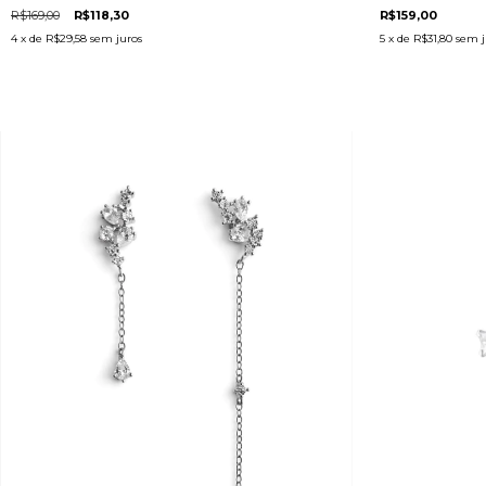
R$169,00
R$118,30
R$159,00
4
x de
R$29,58
sem juros
5
x de
R$31,80
sem j