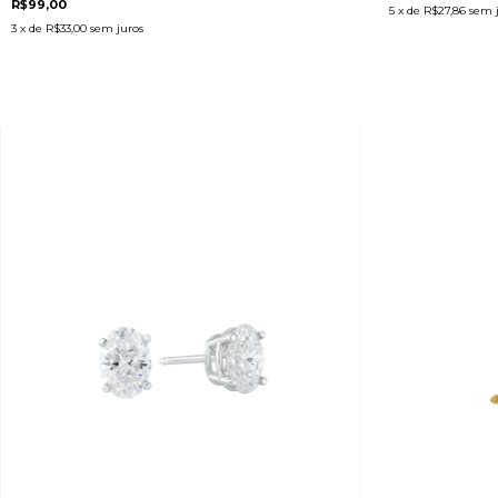
R$99,00
5
x de
R$27,86
sem 
3
x de
R$33,00
sem juros