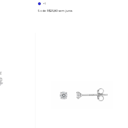
+1
5
x de
R$25,80
sem juros