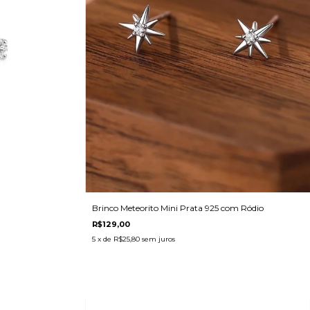
Brinco Meteorito Mini Prata 925 com Ródio
R$129,00
5
x de
R$25,80
sem juros