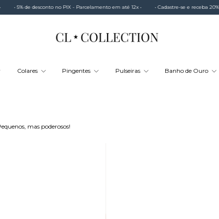
no PIX - Parcelamento em até 12x •
• Cadastre-se e receba 20% na primeira compra •
Colares
Pingentes
Pulseiras
Banho de Ouro
 Pequenos, mas poderosos!