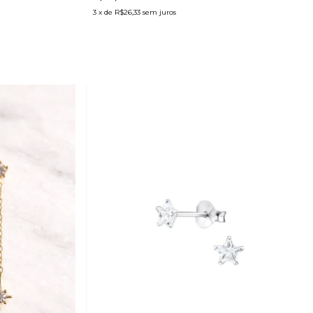
3
x de
R$26,33
sem juros