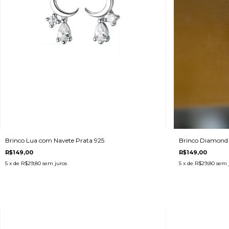
Brinco Lua com Navete Prata 925
Brinco Diamond 
R$149,00
R$149,00
5
x de
R$29,80
sem juros
5
x de
R$29,80
sem 