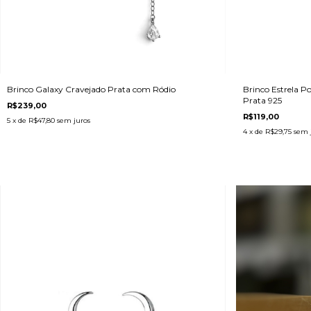
Brinco Galaxy Cravejado Prata com Ródio
Brinco Estrela
Prata 925
R$239,00
R$119,00
5
x de
R$47,80
sem juros
4
x de
R$29,75
sem 