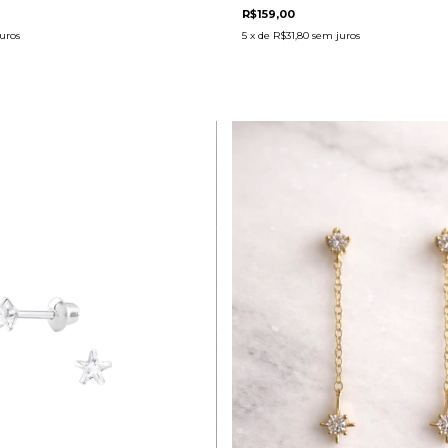
R$159,00
uros
5
x de
R$31,80
sem juros