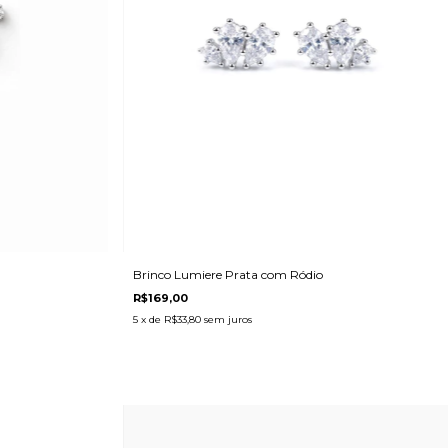
Brinco Lumiere Prata com Ródio
R$169,00
5
x de
R$33,80
sem juros