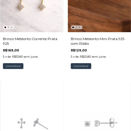
Brinco Meteorito Corrente Prata
Brinco Meteorito Mini Prata 925
925
com Ródio
R$169,00
R$129,00
5
x de
R$33,80
sem juros
5
x de
R$25,80
sem juros