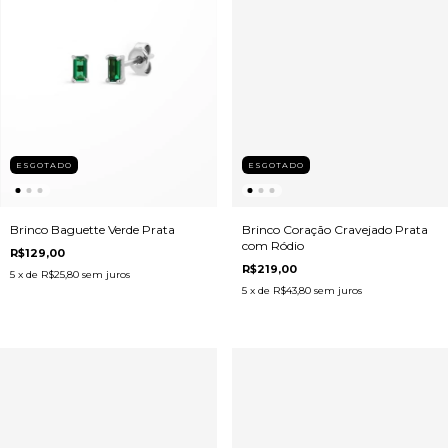
ESGOTADO
ESGOTADO
Brinco Baguette Verde Prata
Brinco Coração Cravejado Prata
com Ródio
R$129,00
R$219,00
5
x de
R$25,80
sem juros
5
x de
R$43,80
sem juros