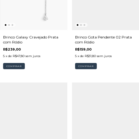
Brinco Galaxy Cravejado Prata
Brinco Gota Pendente 02 Prata
com Ródio
com Ródio
R$239,00
R$159,00
5
x de
R$47,80
sem juros
5
x de
R$31,80
sem juros