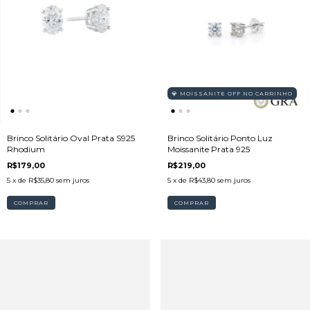
💎 MOISSANITE OFF NO CARRINHO
Brinco Solitário Oval Prata S925
Brinco Solitário Ponto Luz
Rhodium
Moissanite Prata 925
R$179,00
R$219,00
5
x de
R$35,80
sem juros
5
x de
R$43,80
sem juros
COMPRAR