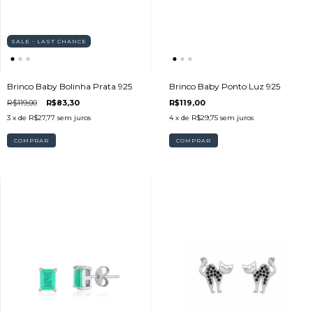
SALE - LAST CHANCE
Brinco Baby Bolinha Prata 925
Brinco Baby Ponto Luz 925
R$119,00
R$83,30
R$119,00
3
x de
R$27,77
sem juros
4
x de
R$29,75
sem juros
COMPRAR