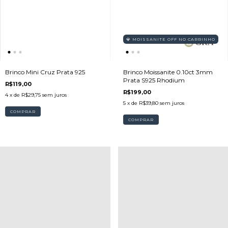
💎 MOISSANITE OFF NO CARRINHO
Brinco Mini Cruz Prata 925
Brinco Moissanite 0.10ct 3mm
Prata S925 Rhodium
R$119,00
R$199,00
4
x de
R$29,75
sem juros
5
x de
R$39,80
sem juros