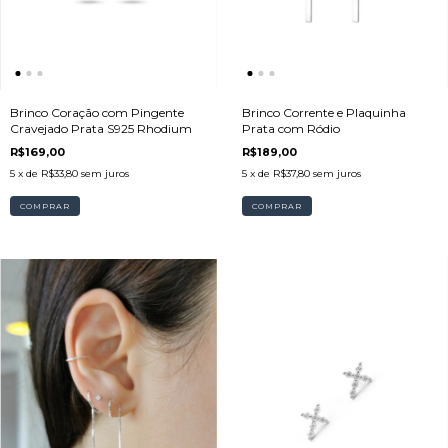
Brinco Coração com Pingente
Brinco Corrente e Plaquinha
Cravejado Prata S925 Rhodium
Prata com Ródio
R$169,00
R$189,00
5
x de
R$33,80
sem juros
5
x de
R$37,80
sem juros