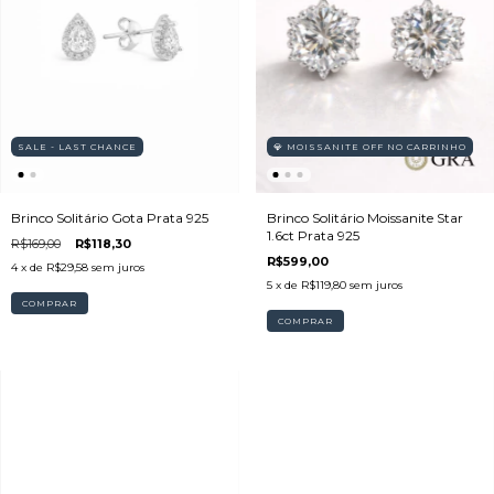
SALE - LAST CHANCE
💎 MOISSANITE OFF NO CARRINHO
Brinco Solitário Gota Prata 925
Brinco Solitário Moissanite Star
1.6ct Prata 925
R$169,00
R$118,30
R$599,00
4
x de
R$29,58
sem juros
5
x de
R$119,80
sem juros
COMPRAR