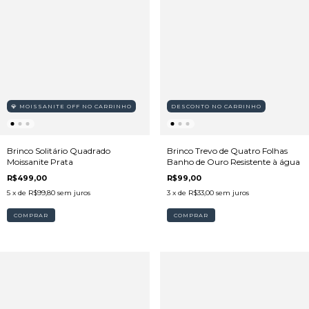
💎 MOISSANITE OFF NO CARRINHO
DESCONTO NO CARRINHO
Brinco Solitário Quadrado
Brinco Trevo de Quatro Folhas
Moissanite Prata
Banho de Ouro Resistente à água
R$499,00
R$99,00
5
x de
R$99,80
sem juros
3
x de
R$33,00
sem juros