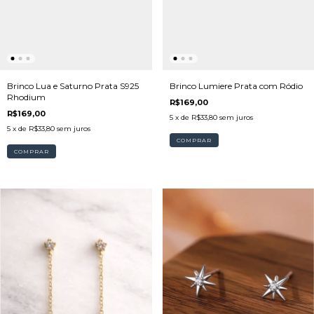
Brinco Lua e Saturno Prata S925
Brinco Lumiere Prata com Ródio
Rhodium
R$169,00
R$169,00
5
x de
R$33,80
sem juros
5
x de
R$33,80
sem juros