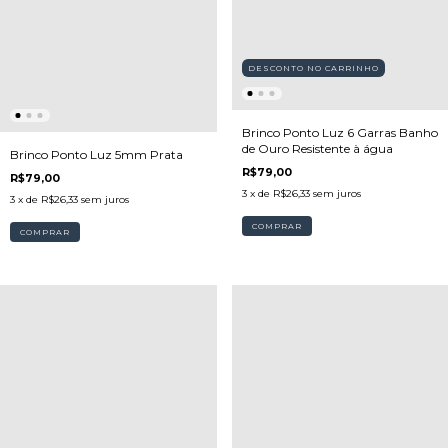
DESCONTO NO CARRINHO
Brinco Ponto Luz 6 Garras Banho
de Ouro Resistente à água
Brinco Ponto Luz 5mm Prata
R$79,00
R$79,00
3
x de
R$26,33
sem juros
3
x de
R$26,33
sem juros
COMPRAR