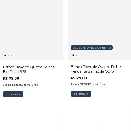
DESCONTO NO CARRINHO
Brinco Trevo de Quatro Folhas
Brinco Trevo de Quatro Folhas
Pendente Banho de Ouro
Big Prata 925
Resistente à água
R$129,00
R$179,00
5
x de
R$25,80
sem juros
5
x de
R$35,80
sem juros