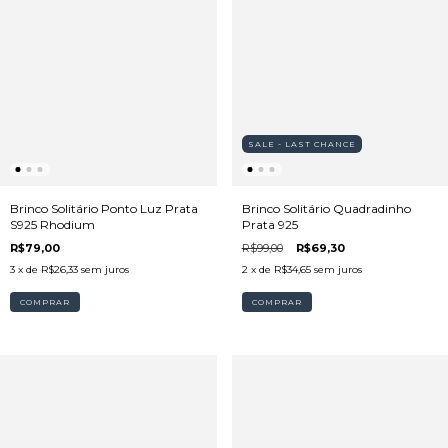
SALE - LAST CHANCE
Brinco Solitário Ponto Luz Prata
Brinco Solitário Quadradinho
S925 Rhodium
Prata 925
R$79,00
R$99,00
R$69,30
3
x de
R$26,33
sem juros
2
x de
R$34,65
sem juros
COMPRAR