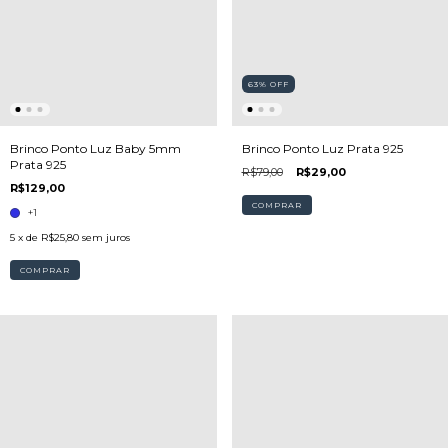
63
%
OFF
Brinco Ponto Luz Baby 5mm
Brinco Ponto Luz Prata 925
Prata 925
R$79,00
R$29,00
R$129,00
COMPRAR
+1
5
x de
R$25,80
sem juros
COMPRAR