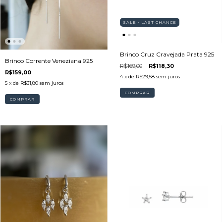
SALE - LAST CHANCE
Brinco Cruz Cravejada Prata 925
Brinco Corrente Veneziana 925
R$169,00
R$118,30
R$159,00
4
x de
R$29,58
sem juros
5
x de
R$31,80
sem juros