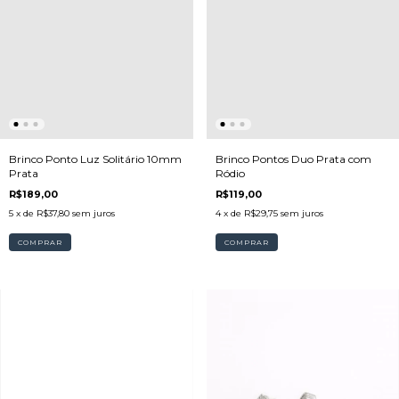
Brinco Pontos Duo Prata com
Brinco Ponto Luz Solitário 10mm
Ródio
Prata
R$119,00
R$189,00
4
x de
R$29,75
sem juros
5
x de
R$37,80
sem juros