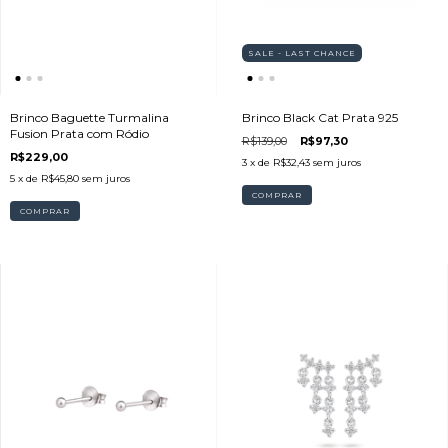
SALE - LAST CHANCE
Brinco Baguette Turmalina
Brinco Black Cat Prata 925
Fusion Prata com Ródio
R$139,00
R$97,30
R$229,00
3
x de
R$32,43
sem juros
5
x de
R$45,80
sem juros