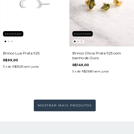
ESGOTADO
ESGOTADO
Brinco Lua Prata 925
Brinco Olivia Prata 925 com
banho de Ouro
R$99,00
R$149,00
3
x de
R$33,00
sem juros
5
x de
R$29,80
sem juros
MOSTRAR MAIS PRODUTOS