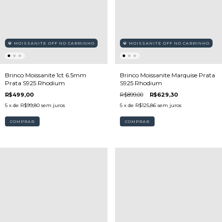
💎 MOISSANITE OFF NO CARRINHO
💎 MOISSANITE OFF NO CARRINHO
Brinco Moissanite 1ct 6.5mm
Brinco Moissanite Marquise Prata
Prata S925 Rhodium
S925 Rhodium
R$499,00
R$899,00
R$629,30
5
x de
R$99,80
sem juros
5
x de
R$125,86
sem juros