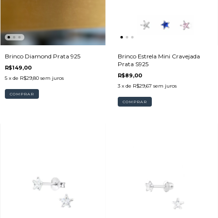
Brinco Diamond Prata 925
Brinco Estrela Mini Cravejada
Prata S925
R$149,00
R$89,00
5
x de
R$29,80
sem juros
3
x de
R$29,67
sem juros
COMPRAR