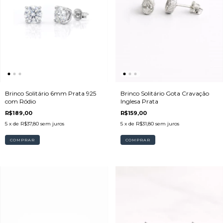
Brinco Solitário 6mm Prata 925
Brinco Solitário Gota Cravação
com Ródio
Inglesa Prata
R$189,00
R$159,00
5
x de
R$37,80
sem juros
5
x de
R$31,80
sem juros